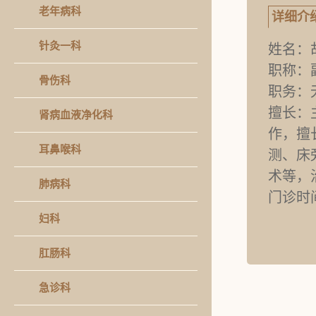
老年病科
详细介
针灸一科
姓名：
职称：
骨伤科
职务：
擅长：
肾病血液净化科
作，擅
耳鼻喉科
测、床
术等，
肺病科
门诊时
妇科
肛肠科
急诊科