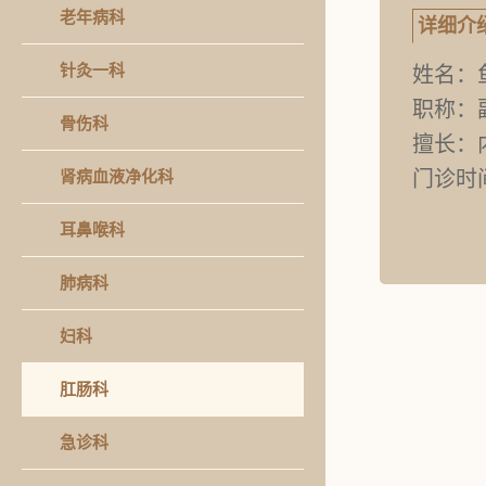
老年病科
详细介
针灸一科
姓名：
职称：
骨伤科
擅长：
肾病血液净化科
门诊时
耳鼻喉科
肺病科
妇科
肛肠科
急诊科