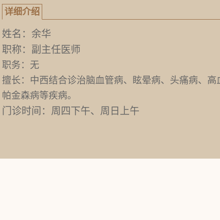
详细介绍
姓名：余华
职称：副主任医师
职务：无
擅长：中西结合诊治脑血管病、眩晕病、头痛病、高
帕金森病等疾病。
门诊时间：周四下午、周日上午