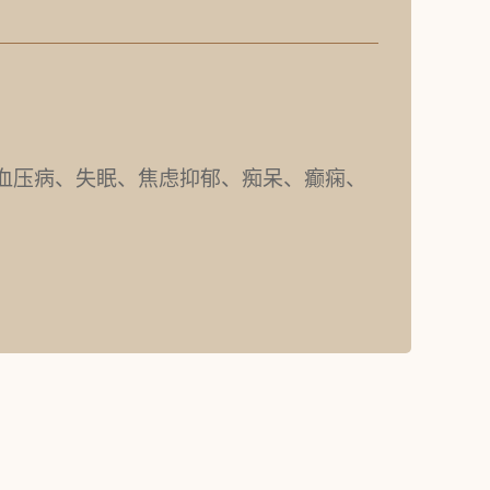
血压病、失眠、焦虑抑郁、痴呆、癫痫、