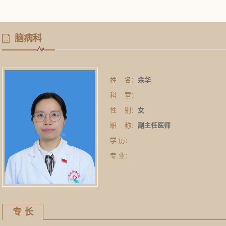
脑病科
姓 名：
余华
科 室：
性 别：
女
职 称：
副主任医师
学 历：
专 业：
专 长