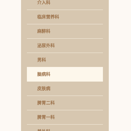
介入科
临床营养科
麻醉科
泌尿外科
男科
脑病科
皮肤病
脾胃二科
脾胃一科