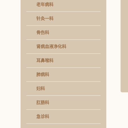
老年病科
针灸一科
骨伤科
肾病血液净化科
耳鼻喉科
肺病科
妇科
肛肠科
急诊科