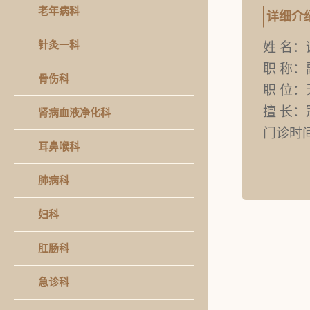
老年病科
详细介
针灸一科
姓
名：
职
称：
骨伤科
职
位：
擅
长：
肾病血液净化科
门诊时
耳鼻喉科
肺病科
妇科
肛肠科
急诊科