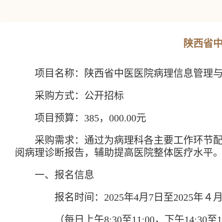
陕西省
项目名称：
陕西省中医医院病理信息管理
采购方式：公开招标
项目预算：
385，000.00元
采购需求：
通过为病理科各主要工作环节
阅病理诊断报告，辅助提高医院整体医疗水平
一、
报名
信息
报名时间：
202
5
年
4月7
日至
20
25
年
４
（
每日上午
8:30至11:00，下午14:30