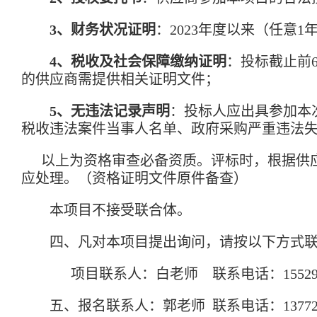
3、
财务状况
证明
：
2023年度以来（任意
4、
税收
及
社会保障
缴纳证明
：
投标截止前
的供应商
需提供相关证明文件
；
5、无违法记录声明
：
投标人应出具参加本
税收违法案件当事人名单、政府采购严重违法
以上为资格审查必备资质。
评标
时，根据供
应处理。（资格证明文件原件
备查
）
本项目不接受联合体。
四、凡对本项目提出询问，请按以下方式联
项目联系人：白老师 联系电话：
1552
五、报名
联系人：
郭
老师
联系电话：
1377