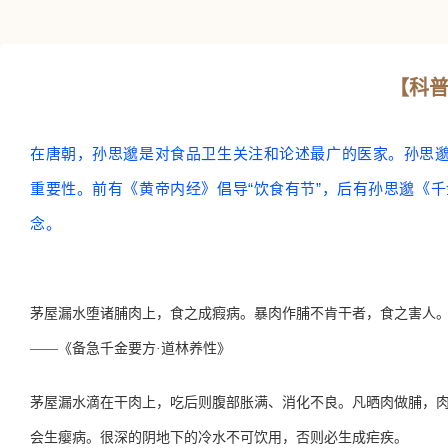
【科普
在唐朝，孙思邈是对食品卫生关注和论述最广的医家。孙思
重要性。前有《黄帝内经》倡导“饮食有节”，后有孙思邈《千
念。
茅屋漏水堕诸脯肉上，食之成瘕病。暴肉作脯不肯干者，食之害人
——《备急千金要方·
道林养性
》
茅屋漏水滴在干肉上，吃后则腹部胀满、消化不良。凡晒肉做脯，
会生瘿病。很深的阴地下的冷水不可饮用，否则必生成疟疾。