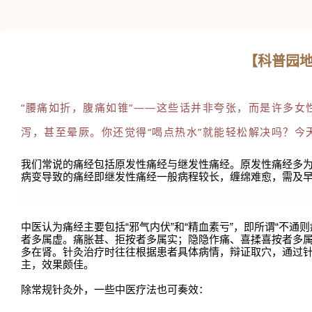
【科普园地
“腰痛如折，腹痛如锥”——这些话并非夸张，而是许多
泻，甚至晕厥。你还觉得“喝点热水”就能轻松解决吗？
今
我们常说的痛经包括原发性痛经与继发性痛经。原发性痛经多为
病变导致的痛经即继发性痛经一般病程较长，缠绵难愈，需及
中医认为痛经主要包括“邪气内伏”和“精血素亏”，即所谓“不
者多属虚。痛胀甚、拒按者多属实；隐隐作痛、喜揉喜按者多
多在肾。针灸治疗时往往根据患者具体病情，辩证取穴，通过
主，效果颇佳。
除常规针灸外，一些中医疗法也可奏效：