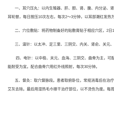
一、耳穴压丸：以内生殖器、肝、胆、肾、腹、内分泌、肾
耳轮替，每日按压10次左右，每次2～3分钟，以耳部潮红发热
二、穴位敷贴：将药物制备好的贴敷膏贴于相应穴区，2日
三、温针：以太冲、足三里、三阴交、内关、肾俞、关元、
四、电针：以中极、关元、血海、三阴交、曲骨为主，可配
能耐受为宜。配合曲骨穴用红外线照射，每次30分钟。
五、督灸：取穴督脉段。患者取俯卧位，常规消毒后在治疗
艾灰去除。最后用湿热毛巾擦干治疗部位，以不烫伤为度。每周