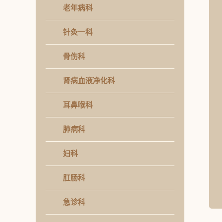
老年病科
针灸一科
骨伤科
肾病血液净化科
耳鼻喉科
肺病科
妇科
肛肠科
急诊科