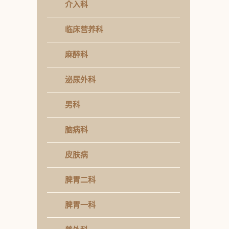
介入科
临床营养科
麻醉科
泌尿外科
男科
脑病科
皮肤病
脾胃二科
脾胃一科