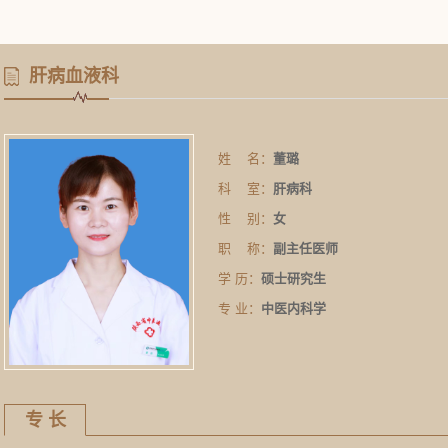
肝病血液科
姓 名：
董璐
科 室：
肝病科
性 别：
女
职 称：
副主任医师
学 历：
硕士研究生
专 业：
中医内科学
专 长