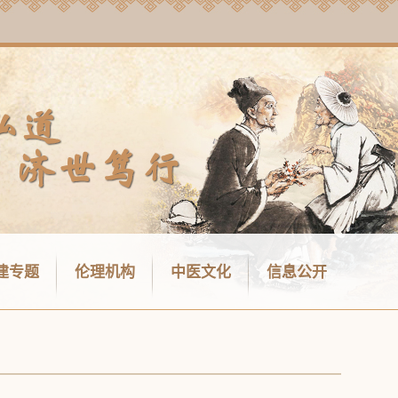
建专题
伦理机构
中医文化
信息公开