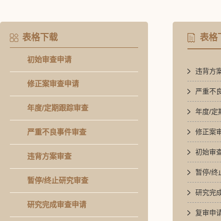
表格下载
表格
初始审查申请
违背方
修正案审查申请
严重不
年度/定期跟踪审查
年度/定
严重不良事件审查
修正案
初始审
违背方案审查
暂停/终
暂停/终止研究审查
研究完
研究完成审查申请
复审申