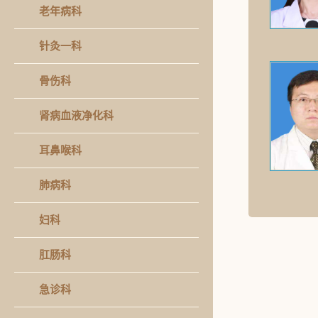
老年病科
针灸一科
骨伤科
肾病血液净化科
耳鼻喉科
肺病科
妇科
肛肠科
急诊科