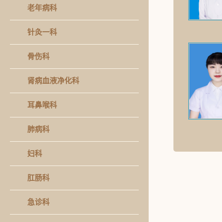
老年病科
针灸一科
骨伤科
肾病血液净化科
耳鼻喉科
肺病科
妇科
肛肠科
急诊科